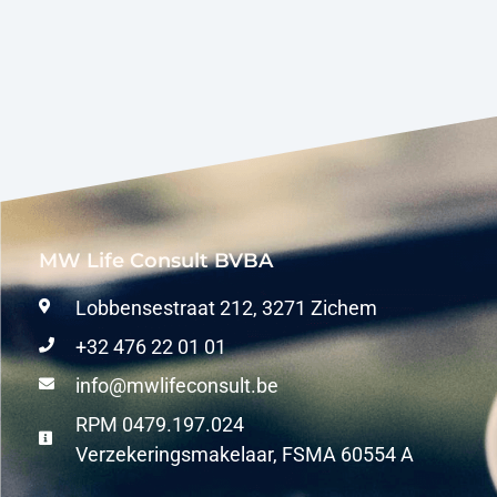
MW Life Consult BVBA
Lobbensestraat 212, 3271 Zichem
+32 476 22 01 01
info@mwlifeconsult.be
RPM 0479.197.024
Verzekeringsmakelaar, FSMA 60554 A